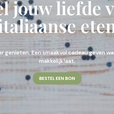
l jouw liefde 
italiaanse ete
er genieten. Een smaakvol cadeau geven was
makkelijk!aat.
BESTEL EEN BON