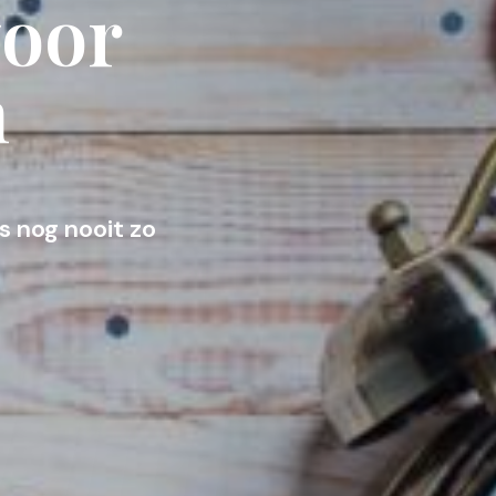
voor
n
 nog nooit zo