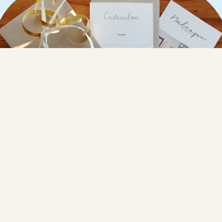
ONLINE CADEAUBON
Cadeaubon is heel eenvoudig te maken: i) Kies een Them
upload een Foto ii) Selecteer een bedrag iii)