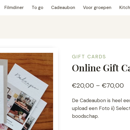
Filmdiner
To go
Cadeaubon
Voor groepen
Kitch
GIFT CARDS
Online Gift C
Pr
€
20,00
–
€
70,00
ra
De Cadeaubon is heel ee
€
upload een Foto ii) Select
th
boodschap.
€