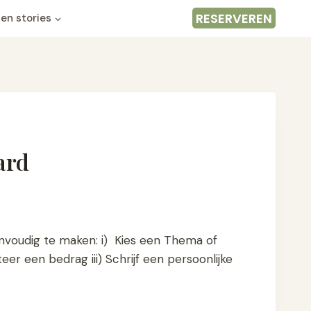
RESERVEREN
en stories
ard
ice
nge:
nvoudig te maken: i) Kies een Thema of
20,00
eer een bedrag iii) Schrijf een persoonlijke
rough
70,00