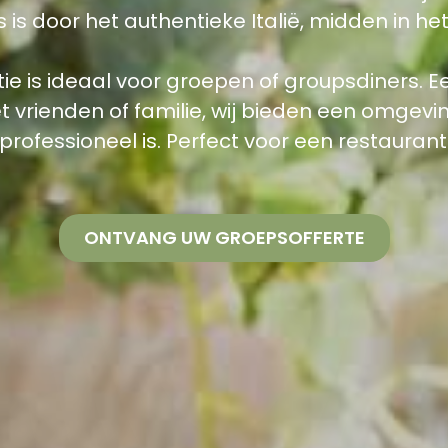
s is door het authentieke Italië, midden in h
ie is ideaal voor groepen of groupsdiners. 
t vrienden of familie
, wij bieden een omgevi
professioneel is. Perfect voor een restauran
ONTVANG UW GROEPSOFFERTE