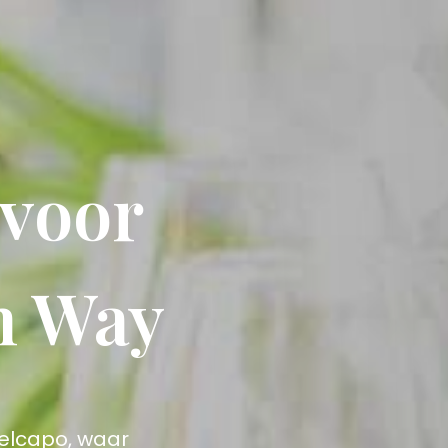
 voor
n Way
Belcapo, waar