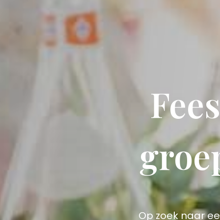
Fees
groe
Op zoek naar ee