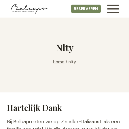
Skip
RESERVEREN
to
content
Nlty
Home
/
nlty
Hartelijk Dank
Bij Belcapo eten we op z’n aller-Italiaanst: als een